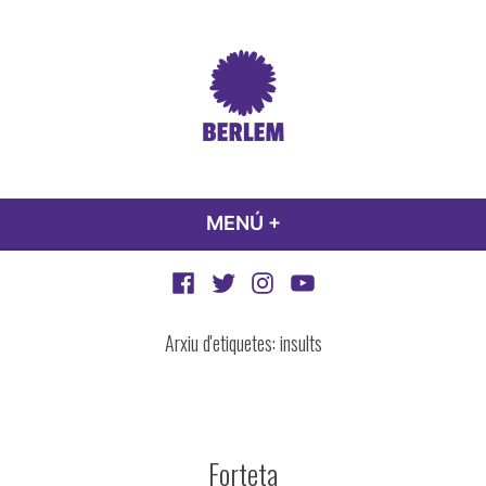
Vés
al
contingut
Berlem
Feminisme de poble
MENÚ
+
EXPANDED
COLLAPSED
Facebook
Twitter
Instagram
YouTubeBerlem
Berlem
Berlem
Berlem
Arxiu d'etiquetes:
insults
Forteta